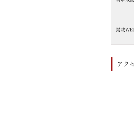
掲載WE
アク